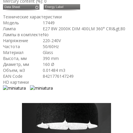
Mercury content (%): 0
Технические характеристики
Модель
17449
Лампа
E27 8W 2000K DIM 400LM 360° CRI&gt;80
Лампы в комплекте
No
Напряжение
220-240V
Частота
50/60Hz
Материал
Glass
Высота, мм
390 mm
Диаметр, мм
160 Ø
Объем, м3
0.01484 m3
EAN Code
8421776147249
HD картинки