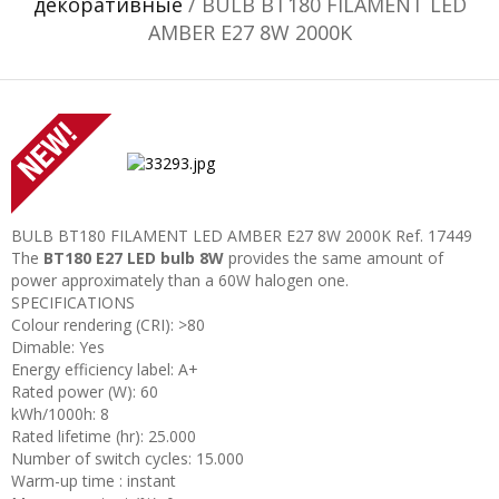
декоративные
/ BULB BT180 FILAMENT LED
AMBER E27 8W 2000K
BULB BT180 FILAMENT LED AMBER E27 8W 2000K
Ref. 17449
The
BT180 E27 LED bulb 8W
provides the same amount of
power approximately than a 60W halogen one.
SPECIFICATIONS
Colour rendering (CRI): >80
Dimable: Yes
Energy efficiency label: A+
Rated power (W): 60
kWh/1000h: 8
Rated lifetime (hr): 25.000
Number of switch cycles: 15.000
Warm-up time : instant