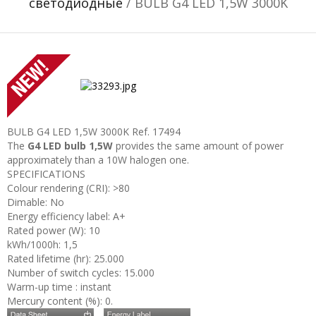
светодиодные
/ BULB G4 LED 1,5W 3000K
BULB G4 LED 1,5W 3000K
Ref. 17494
The
G4 LED bulb 1,5W
provides the same amount of power
approximately than a 10W halogen one.
SPECIFICATIONS
Colour rendering (CRI): >80
Dimable: No
Energy efficiency label: A+
Rated power (W): 10
kWh/1000h: 1,5
Rated lifetime (hr): 25.000
Number of switch cycles: 15.000
Warm-up time : instant
Mercury content (%): 0.