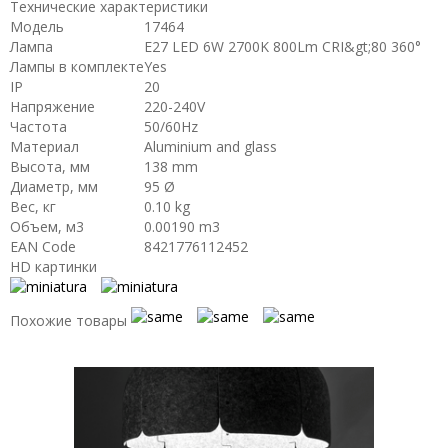
Технические характеристики
Модель
17464
Лампа
E27 LED 6W 2700K 800Lm CRI&gt;80 360°
Лампы в комплекте
Yes
IP
20
Напряжение
220-240V
Частота
50/60Hz
Материал
Aluminium and glass
Высота, мм
138 mm
Диаметр, мм
95 Ø
Вес, кг
0.10 kg
Объем, м3
0.00190 m3
EAN Code
8421776112452
HD картинки
Похожие товары