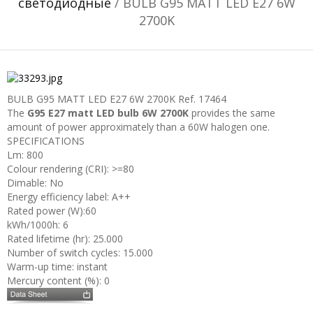
светодиодные
/ BULB G95 MATT LED E27 6W
2700K
BULB G95 MATT LED E27 6W 2700K
Ref. 17464
The
G95 E27 matt LED bulb 6W 2700K
provides the same
amount of power approximately than a 60W halogen one.
SPECIFICATIONS
Lm: 800
Colour rendering (CRI): >=80
Dimable: No
Energy efficiency label: A++
Rated power (W):60
kWh/1000h: 6
Rated lifetime (hr): 25.000
Number of switch cycles: 15.000
Warm-up time: instant
Mercury content (%): 0