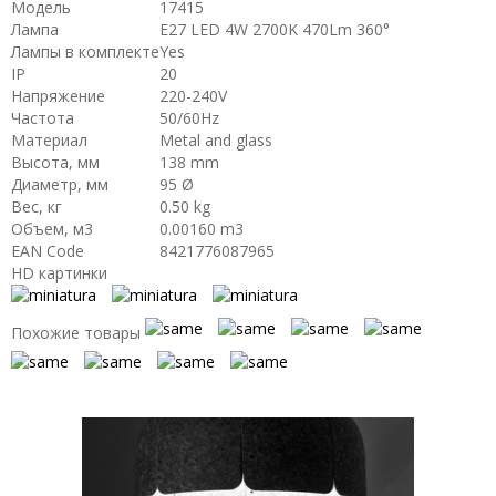
Модель
17415
Лампа
E27 LED 4W 2700K 470Lm 360°
Лампы в комплекте
Yes
IP
20
Напряжение
220-240V
Частота
50/60Hz
Материал
Metal and glass
Высота, мм
138 mm
Диаметр, мм
95 Ø
Вес, кг
0.50 kg
Объем, м3
0.00160 m3
EAN Code
8421776087965
HD картинки
Похожие товары