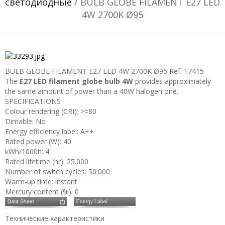
светодиодные
/ BULB GLOBE FILAMENT E27 LED
4W 2700K Ø95
BULB GLOBE FILAMENT E27 LED 4W 2700K Ø95
Ref. 17415
The
E27 LED filament globe bulb 4W
provides approximately
the same amount of power than a 40W halogen one.
SPECIFICATIONS
Colour rendering (CRI): >=80
Dimable: No
Energy efficiency label: A++
Rated power (W): 40
kWh/1000h: 4
Rated lifetime (hr): 25.000
Number of switch cycles: 50.000
Warm-up time: instant
Mercury content (%): 0
Технические характеристики