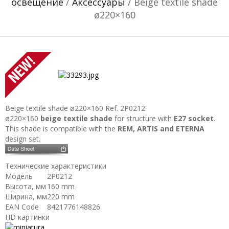
освещение
/
Аксессуары
/ Beige textile shade
ø220×160
Beige textile shade ø220×160
Ref. 2P0212
ø220×160
beige textile shade
for structure with
E27 socket
.
This shade is compatible with the
REM, ARTIS and ETERNA
design set.
Технические характеристики
Модель
2P0212
Высота, мм
160 mm
Ширина, мм
220 mm
EAN Code
8421776148826
HD картинки