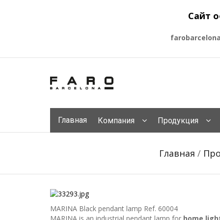
Сайт о
farobarcelon
Главная
Компания
Продукция
Главная
/
Про
MARINA Black pendant lamp
Ref. 60004
MARINA is an industrial pendant lamp for
home ligh