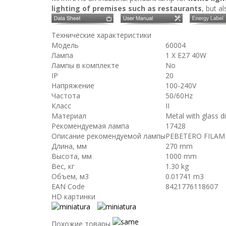
lighting of premises such as restaurants
, but a
Технические характеристики
Модель
60004
Лампа
1 X E27 40W
Лампы в комплекте
No
IP
20
Напряжение
100-240V
Частота
50/60Hz
Класс
II
Материал
Metal with glass di
Рекомендуемая лампа
17428
Описание рекомендуемой лампы
PEBETERO FILAM
Длина, мм
270 mm
Высота, мм
1000 mm
Вес, кг
1.30 kg
Объем, м3
0.01741 m3
EAN Code
8421776118607
HD картинки
Похожие товары