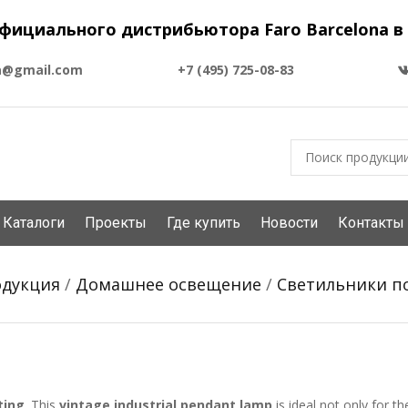
фициального дистрибьютора Faro Barcelona в
a@gmail.com
+7 (495) 725-08-83
Каталоги
Проекты
Где купить
Новости
Контакты
дукция
/
Домашнее освещение
/
Светильники п
ting
. This
vintage industrial pendant lamp
is ideal not only for th