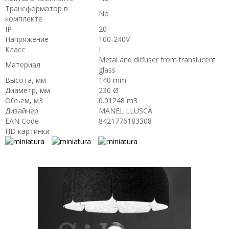
Трансформатор в
No
комплекте
IP
20
Напряжение
100-240V
Класс
I
Metal and diffuser from translucent
Материал
glass
Высота, мм
140 mm
Диаметр, мм
230 Ø
Объем, м3
0.01248 m3
Дизайнер
MANEL LLUSCÀ
EAN Code
8421776183308
HD картинки