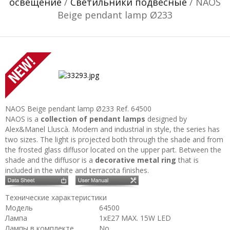
освещение
/
Светильники подвесные
/ NAOS
Beige pendant lamp Ø233
NAOS Beige pendant lamp Ø233
Ref. 64500
NAOS is a
collection of pendant lamps
designed by
Alex&Manel Lluscà. Modern and industrial in style, the series has
two sizes. The light is projected both through the shade and from
the frosted glass diffusor located on the upper part. Between the
shade and the diffusor is a
decorative metal ring
that is
included in the white and terracota finishes.
Технические характеристики
Модель
64500
Лампа
1xE27 MAX. 15W LED
Лампы в комплекте
No