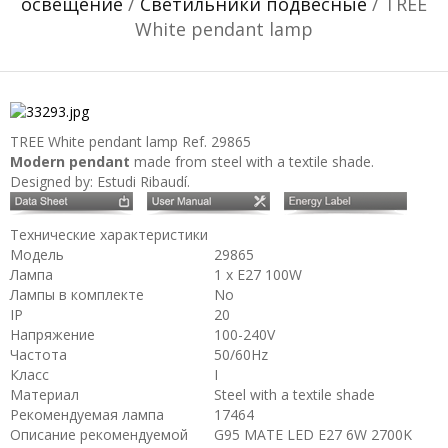
освещение
/
Светильники подвесные
/ TREE
White pendant lamp
TREE White pendant lamp
Ref. 29865
Modern pendant
made from steel with a textile shade.
Designed by: Estudi Ribaudí.
Технические характеристики
Модель
29865
Лампа
1 x E27 100W
Лампы в комплекте
No
IP
20
Напряжение
100-240V
Частота
50/60Hz
Класс
I
Материал
Steel with a textile shade
Рекомендуемая лампа
17464
Описание рекомендуемой
G95 MATE LED E27 6W 2700K