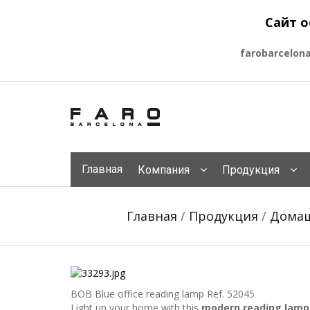
Сайт о
farobarcelon
Главная
Компания
Продукция
Главная
/
Продукция
/
Домаш
BOB Blue office reading lamp
Ref. 52045
Light up your home with this
modern reading lamp