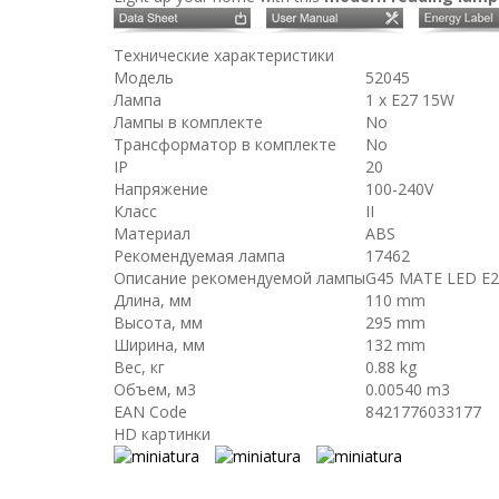
Технические характеристики
Модель
52045
Лампа
1 x E27 15W
Лампы в комплекте
No
Трансформатор в комплекте
No
IP
20
Напряжение
100-240V
Класс
II
Материал
ABS
Рекомендуемая лампа
17462
Описание рекомендуемой лампы
G45 MATE LED E2
Длина, мм
110 mm
Высота, мм
295 mm
Ширина, мм
132 mm
Вес, кг
0.88 kg
Объем, м3
0.00540 m3
EAN Code
8421776033177
HD картинки