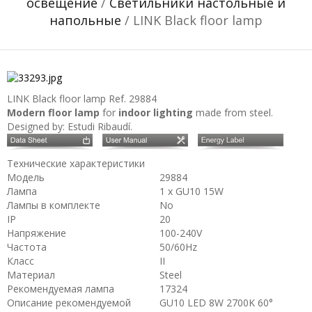
освещение
/
Светильники настольные и
напольные
/ LINK Black floor lamp
LINK Black floor lamp
Ref. 29884
Modern floor lamp
for
indoor lighting
made from steel.
Designed by: Estudi Ribaudí.
Технические характеристики
Модель
29884
Лампа
1 x GU10 15W
Лампы в комплекте
No
IP
20
Напряжение
100-240V
Частота
50/60Hz
Класс
II
Материал
Steel
Рекомендуемая лампа
17324
Описание рекомендуемой
GU10 LED 8W 2700K 60°