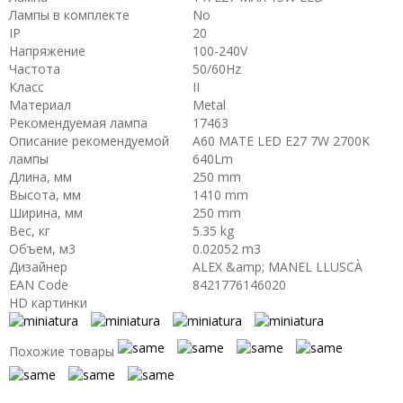
Лампы в комплекте
No
IP
20
Напряжение
100-240V
Частота
50/60Hz
Класс
II
Материал
Metal
Рекомендуемая лампа
17463
Описание рекомендуемой
A60 MATE LED E27 7W 2700K
лампы
640Lm
Длина, мм
250 mm
Высота, мм
1410 mm
Ширина, мм
250 mm
Вес, кг
5.35 kg
Объем, м3
0.02052 m3
Дизайнер
ALEX &amp; MANEL LLUSCÀ
EAN Code
8421776146020
HD картинки
Похожие товары