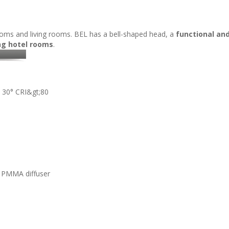
drooms and living rooms. BEL has a bell-shaped head, a
functional an
ng hotel rooms
.
30° CRI&gt;80
d PMMA diffuser