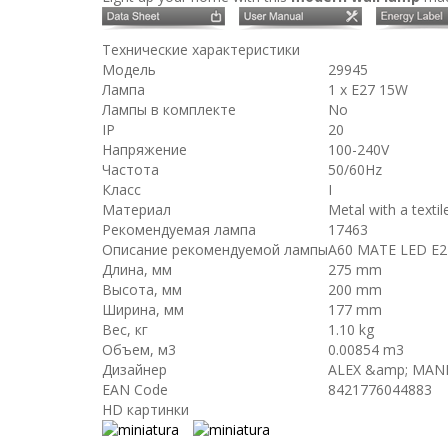
Технические характеристики
Модель
29945
Лампа
1 x E27 15W
Лампы в комплекте
No
IP
20
Напряжение
100-240V
Частота
50/60Hz
Класс
I
Материал
Metal with a texti
Рекомендуемая лампа
17463
Описание рекомендуемой лампы
A60 MATE LED E2
Длина, мм
275 mm
Высота, мм
200 mm
Ширина, мм
177 mm
Вес, кг
1.10 kg
Объем, м3
0.00854 m3
Дизайнер
ALEX &amp; MAN
EAN Code
8421776044883
HD картинки