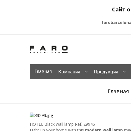
Сайт о
farobarcelon
Главная
Компания
Продукция
Главная
HOTEL Black wall lamp
Ref. 29945
Light up your home with this
modern wall lamp
made