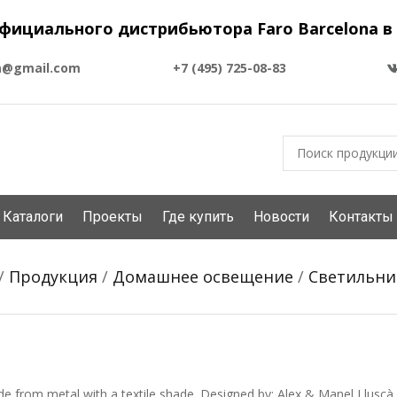
фициального дистрибьютора Faro Barcelona в
a@gmail.com
+7 (495) 725-08-83
Каталоги
Проекты
Где купить
Новости
Контакты
/
Продукция
/
Домашнее освещение
/
Светильни
 from metal with a textile shade. Designed by: Alex & Manel Lluscà.