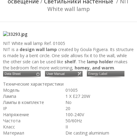
освещение
/
Светильники настенные
/ NIT
White wall lamp
NIT White wall lamp
Ref. 01005
NIT is a
design wall lamp
created by Goula Figuera. Its structure
is made by a bent circle. One side allows fix it to the wall, while
the other side can be used like
shelf
. The
lamp holder
makes
the bedroom feel more welcoming,
homey, and warm
.
Технические характеристики
Модель
01005
Лампа
1 X E27 20W
Лампы в комплекте
No
IP
20
Напряжение
100-240V
Частота
50/60Hz
Класс
II
Материал
Die casting aluminium