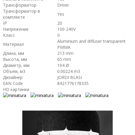
Трансформатор
Driver
Трансформатор в
Yes
комплекте
IP
20
Напряжение
100-240V
Класс
II
Aluminium and diffuser transparent
Материал
PMMA
Длина, мм
213 mm
Высота, мм
65 mm
Диаметр, мм
104 Ø
Объем, м3
0.00224 m3
Дизайнер
JORDI BLASI
EAN Code
8421776178335
HD картинки