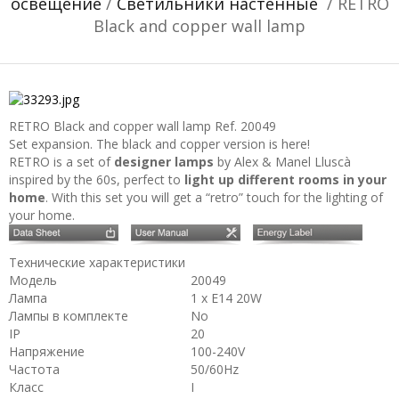
освещение
/
Светильники настенные
/ RETRO
Black and copper wall lamp
RETRO Black and copper wall lamp
Ref. 20049
Set expansion. The black and copper version is here!
RETRO is a set of
designer lamps
by Alex & Manel Lluscà
inspired by the 60s, perfect to
light up different rooms in your
home
. With this set you will get a “retro” touch for the lighting of
your home.
Технические характеристики
Модель
20049
Лампа
1 x E14 20W
Лампы в комплекте
No
IP
20
Напряжение
100-240V
Частота
50/60Hz
Класс
I