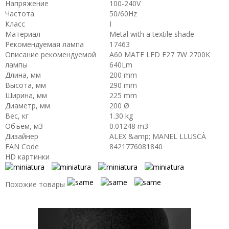
Напряжение
100-240V
Частота
50/60Hz
Класс
I
Материал
Metal with a textile shade
Рекомендуемая лампа
17463
Описание рекомендуемой
A60 MATE LED E27 7W 2700K
лампы
640Lm
Длина, мм
200 mm
Высота, мм
290 mm
Ширина, мм
225 mm
Диаметр, мм
200 Ø
Вес, кг
1.30 kg
Объем, м3
0.01248 m3
Дизайнер
ALEX &amp; MANEL LLUSCÀ
EAN Code
8421776081840
HD картинки
Похожие товары