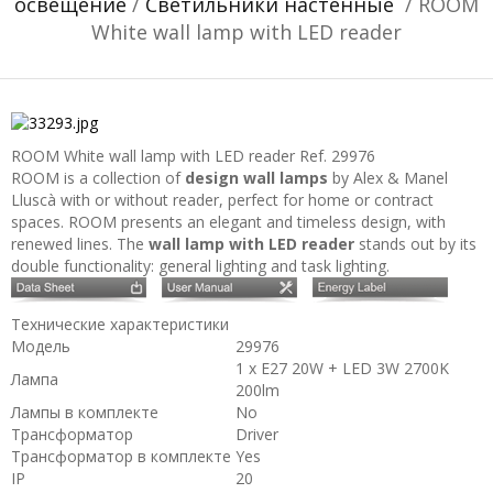
освещение
/
Светильники настенные
/ ROOM
White wall lamp with LED reader
ROOM White wall lamp with LED reader
Ref. 29976
ROOM is a collection of
design wall lamps
by Alex & Manel
Lluscà with or without reader, perfect for home or contract
spaces. ROOM presents an elegant and timeless design, with
renewed lines. The
wall lamp with LED reader
stands out by its
double functionality: general lighting and task lighting.
Технические характеристики
Модель
29976
1 x E27 20W + LED 3W 2700K
Лампа
200lm
Лампы в комплекте
No
Трансформатор
Driver
Трансформатор в комплекте
Yes
IP
20