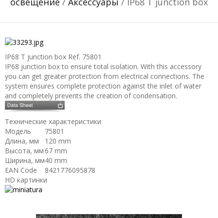
освещение
/
Аксессуары
/ IP68 T junction box
IP68 T junction box
Ref. 75801
IP68 junction box to ensure total isolation. With this accessory
you can get greater protection from electrical connections. The
system ensures complete protection against the inlet of water
and completely prevents the creation of condensation.
Технические характеристики
Модель
75801
Длина, мм
120 mm
Высота, мм
67 mm
Ширина, мм
40 mm
EAN Code
8421776095878
HD картинки