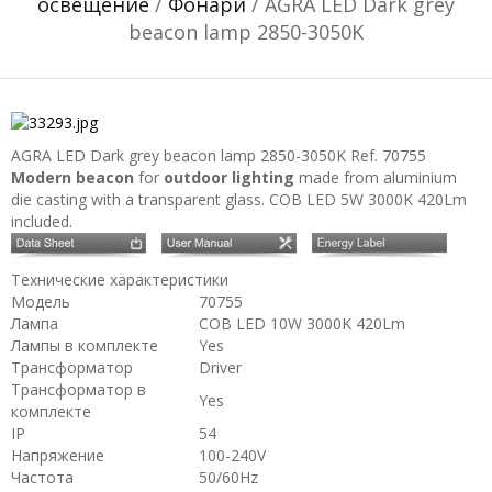
освещение
/
Фонари
/ AGRA LED Dark grey
beacon lamp 2850-3050K
AGRA LED Dark grey beacon lamp 2850-3050K
Ref. 70755
Modern beacon
for
outdoor lighting
made from aluminium
die casting with a transparent glass. COB LED 5W 3000K 420Lm
included.
Технические характеристики
Модель
70755
Лампа
COB LED 10W 3000K 420Lm
Лампы в комплекте
Yes
Трансформатор
Driver
Трансформатор в
Yes
комплекте
IP
54
Напряжение
100-240V
Частота
50/60Hz