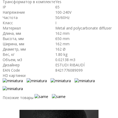
Трансформатор в комплекте
Yes
IP
65
Напряжение
100-240V
Частота
50/60Hz
Класс
I
Материал
Metal and polycarbonate diffuser
Длина, мм
162 mm
Высота, мм
650 mm
Ширина, мм
162 mm
Диаметр, мм
162 Ø
Вес, кг
1.80 kg
Объем, м3
0.02138 m3
Дизайнер
ESTUDI RIBAUDÍ
EAN Code
8421776089099
HD картинки
Похожие товары