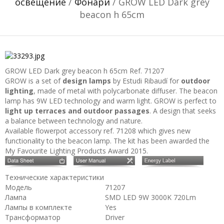
освещение
/
Фонари
/ GROW LED Dark grey
beacon h 65cm
GROW LED Dark grey beacon h 65cm
Ref. 71207
GROW is a set of
design lamps
by Estudi Ribaudí for
outdoor
lighting
, made of metal with polycarbonate diffuser. The beacon
lamp has 9W LED technology and warm light. GROW is perfect to
light up terraces and outdoor passages
. A design that seeks
a balance between technology and nature.
Available flowerpot accessory ref. 71208 which gives new
functionality to the beacon lamp. The kit has been awarded the
My Favourite Lighting Products Award 2015.
Технические характеристики
Модель
71207
Лампа
SMD LED 9W 3000K 720Lm
Лампы в комплекте
Yes
Трансформатор
Driver