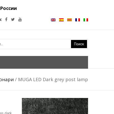
 России
онари
/ MUGA LED Dark grey post lamp
his dark