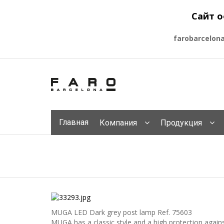
Сайт о
farobarcelon
Главная
Компания
Продукция
MUGA LED Dark grey post lamp
Ref. 75603
MUGA has a classic style and a high protection agains