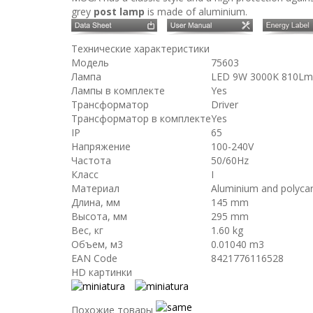
grey
post lamp
is made of aluminium.
Технические характеристики
Модель
75603
Лампа
LED 9W 3000K 810Lm
Лампы в комплекте
Yes
Трансформатор
Driver
Трансформатор в комплекте
Yes
IP
65
Напряжение
100-240V
Частота
50/60Hz
Класс
I
Материал
Aluminium and polycar
Длина, мм
145 mm
Высота, мм
295 mm
Вес, кг
1.60 kg
Объем, м3
0.01040 m3
EAN Code
8421776116528
HD картинки
Похожие товары