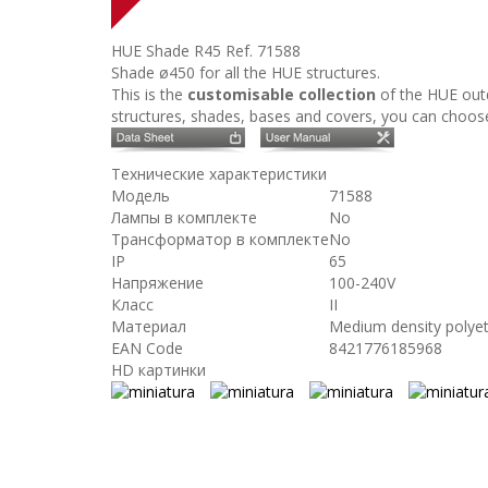
HUE Shade R45
Ref. 71588
Shade ø450 for all the HUE structures.
This is the
customisable collection
of the HUE outd
structures, shades, bases and covers, you can choose 
Технические характеристики
Модель
71588
Лампы в комплекте
No
Трансформатор в комплекте
No
IP
65
Напряжение
100-240V
Класс
II
Материал
Medium density polye
EAN Code
8421776185968
HD картинки