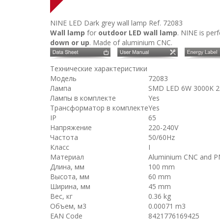
NINE LED Dark grey wall lamp
Ref. 72083
Wall lamp
for
outdoor LED wall lamp
. NINE is per
down or up
. Made of aluminium CNC.
Технические характеристики
Модель
72083
Лампа
SMD LED 6W 3000K 
Лампы в комплекте
Yes
Трансформатор в комплекте
Yes
IP
65
Напряжение
220-240V
Частота
50/60Hz
Класс
I
Материал
Aluminium CNC and P
Длина, мм
100 mm
Высота, мм
60 mm
Ширина, мм
45 mm
Вес, кг
0.36 kg
Объем, м3
0.00071 m3
EAN Code
8421776169425