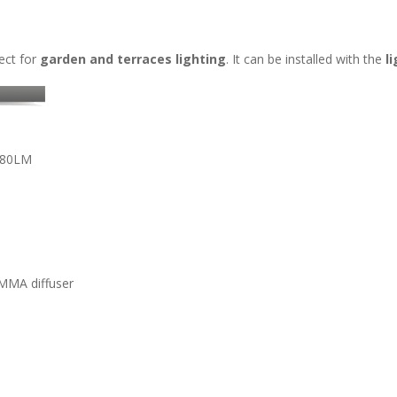
fect for
garden and terraces lighting
. It can be installed with the
l
280LM
MMA diffuser