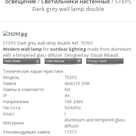
освещение
/
Светильники настенные
/ STEPS
Dark grey wall lamp double
STEPS Dark grey wall lamp double
Ref. 75503
Modern wall lamp
for
outdoor lighting
made from aluminium
with a tempered glass diffuser. Designed by: Estudi Ribaudí.
Технические характеристики
Модель
75503
Лампа
4xGU10 35W
Лампы в комплекте
No
IP
44
Напряжение
100-240V
Частота
50/60Hz
Класс
I
Aluminium and tempered glass
Материал
diffuser
Рекомендуемая лампа
17317