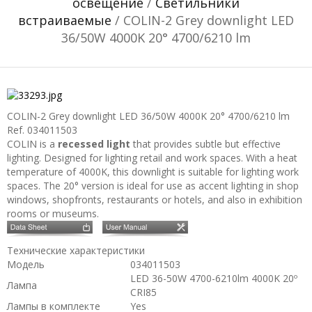
освещение
/
Светильники
встраиваемые
/ COLIN-2 Grey downlight LED
36/50W 4000K 20° 4700/6210 lm
COLIN-2 Grey downlight LED 36/50W 4000K 20° 4700/6210 lm
Ref. 034011503
COLIN is a
recessed light
that provides subtle but effective
lighting. Designed for lighting retail and work spaces. With a heat
temperature of 4000K, this downlight is suitable for lighting work
spaces. The 20° version is ideal for use as accent lighting in shop
windows, shopfronts, restaurants or hotels, and also in exhibition
rooms or museums.
Технические характеристики
Модель
034011503
LED 36-50W 4700-6210lm 4000K 20º
Лампа
CRI85
Лампы в комплекте
Yes