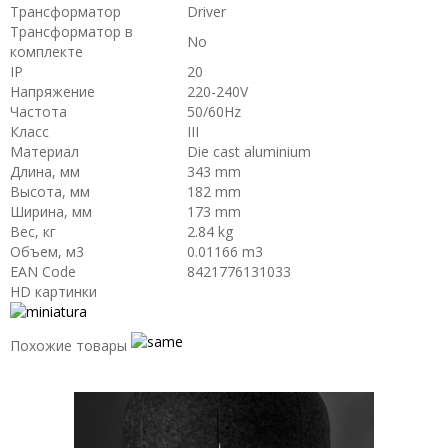
Трансформатор
Driver
Трансформатор в
No
комплекте
IP
20
Напряжение
220-240V
Частота
50/60Hz
Класс
III
Материал
Die cast aluminium
Длина, мм
343 mm
Высота, мм
182 mm
Ширина, мм
173 mm
Вес, кг
2.84 kg
Объем, м3
0.01166 m3
EAN Code
8421776131033
HD картинки
Похожие товары