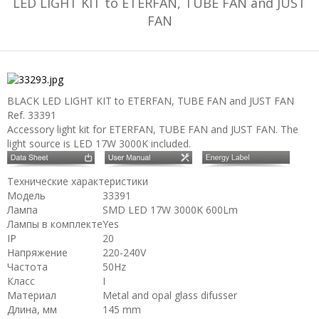
LED LIGHT KIT to ETERFAN, TUBE FAN and JUST
FAN
BLACK LED LIGHT KIT to ETERFAN, TUBE FAN and JUST FAN
Ref. 33391
Accessory light kit for ETERFAN, TUBE FAN and JUST FAN. The
light source is LED 17W 3000K included.
Технические характеристики
Модель
33391
Лампа
SMD LED 17W 3000K 600Lm
Лампы в комплекте
Yes
IP
20
Напряжение
220-240V
Частота
50Hz
Класс
I
Материал
Metal and opal glass difusser
Длина, мм
145 mm