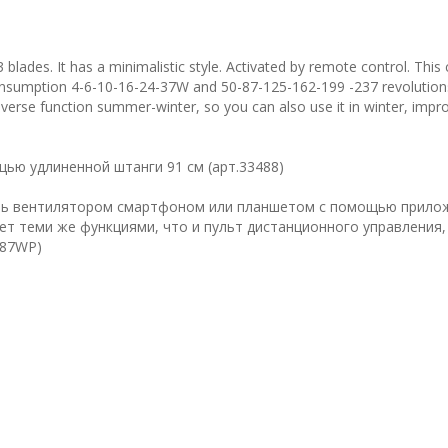
 blades. It has a minimalistic style. Activated by remote control. This c
onsumption 4-6-10-16-24-37W and 50-87-125-162-199 -237 revolution
erse function summer-winter, so you can also use it in winter, impr
ю удлиненной штанги 91 см (арт.33488)
ть вентилятором смартфоном или планшетом с помощью прило
дает теми же функциями, что и пульт дистанционного управления,
3487WP)