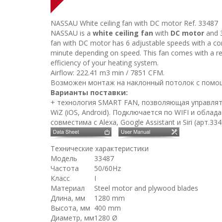
NASSAU White ceiling fan with DC motor
Ref. 33487
NASSAU is a
white ceiling fan
with
DC motor
and 3
fan with DC motor has 6 adjustable speeds with a c
minute depending on speed. This fan comes with a rev
efficiency of your heating system.
Airflow: 222.41 m3 min / 7851 CFM.
Возможен монтаж на наклонный потолок с помощь
Варианты поставки:
+ технология SMART FAN, позволяющая управля
WiZ (iOS, Android). Подключается по WIFI и обла
совместима с Alexa, Google Assistant и Siri (арт.3
Технические характеристики
Модель
33487
Частота
50/60Hz
Класс
I
Материал
Steel motor and plywood blades
Длина, мм
1280 mm
Высота, мм
400 mm
Диаметр, мм
1280 Ø