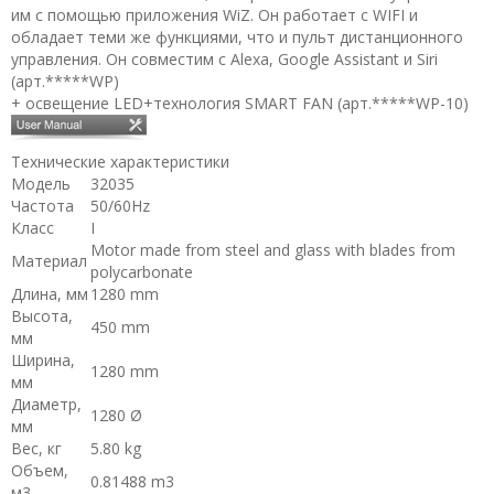
им с помощью приложения WiZ. Он работает с WIFI и
обладает теми же функциями, что и пульт дистанционного
управления. Он совместим с Alexa, Google Assistant и Siri
(арт.*****WP)
+ освещение LED+технология SMART FAN (арт.*****WP-10)
Технические характеристики
Модель
32035
Частота
50/60Hz
Класс
I
Motor made from steel and glass with blades from
Материал
polycarbonate
Длина, мм
1280 mm
Высота,
450 mm
мм
Ширина,
1280 mm
мм
Диаметр,
1280 Ø
мм
Вес, кг
5.80 kg
Объем,
0.81488 m3
м3