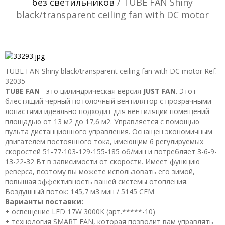
без светильников
/ TUBE FAN Shiny
black/transparent ceiling fan with DC motor
TUBE FAN Shiny black/transparent ceiling fan with DC motor
Ref.
32035
TUBE FAN
- это цилиндрическая версия
JUST FAN
. Этот
блестящий черный потолочный вентилятор с прозрачными
лопастями идеально подходит для вентиляции помещений
площадью от 13 м2 до 17,6 м2. Управляется с помощью
пульта дистанционного управления. Оснащен экономичным
двигателем постоянного тока, имеющим 6 регулируемых
скоростей 51-77-103-129-155-185 об/мин и потребляет 3-6-9-
13-22-32 Вт в зависимости от скорости. Имеет функцию
реверса, поэтому вы можете использовать его зимой,
повышая эффективность вашей системы отопления.
Воздушный поток: 145,7 м3 мин / 5145 CFM
Варианты поставки:
+ освещение LED 17W 3000K (арт.*****-10)
+ технология SMART FAN, которая позволит вам управлять