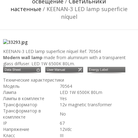
освещение
/
Светильники
настенные
/ KEENAN-3 LED lamp superficie
níquel
KEENAN-3 LED lamp superficie níquel
Ref. 70564
Modern wall lamp
made from aluminium with a transparent
glass diffuser. LED 1W 6500K 80Lm.
Технические характеристики
Модель
70564
Лампа
LED 1W 6500K 80Lm
Лампы в комплекте
Yes
Трансформатор
12v magnetic transformer
Трансформатор в
No
комплекте
IP
67
Напряжение
12Vdc
Класс
III