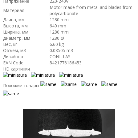
Напряжение
220-240V
Motor made from metal and blades from
Материал
polycarbonate
Длина, мм
1280 mm
Высота, мм
640 mm
Ширина, мм
1280 mm
Диаметр, мм
1280 Ø
Вес, кг
6.60 kg
Объем, м3
0.08505 m3
Дизайнер
CONILLAS
EAN Code
8421776186453
HD картинки
Похожие товары