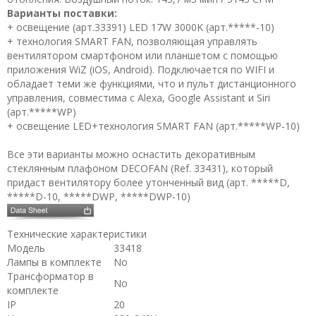
Варианты поставки:
+ освещение (арт.33391) LED 17W 3000K (арт.*****-10)
+ технология SMART FAN, позволяющая управлять
вентилятором смартфоном или планшетом с помощью
приложения WiZ (iOS, Android). Подключается по WIFI и
обладает теми же функциями, что и пульт дистанционного
управления, совместима с Alexa, Google Assistant и Siri
(арт.*****WP)
+ освещение LED+технология SMART FAN (арт.*****WP-10)
Все эти варианты можно оснастить декоративным
стеклянным плафоном DECOFAN (Ref. 33431), который
придаст вентилятору более утонченный вид (арт. *****D,
*****D-10, *****DWP, *****DWP-10)
Технические характеристики
Модель
33418
Лампы в комплекте
No
Трансформатор в
No
комплекте
IP
20